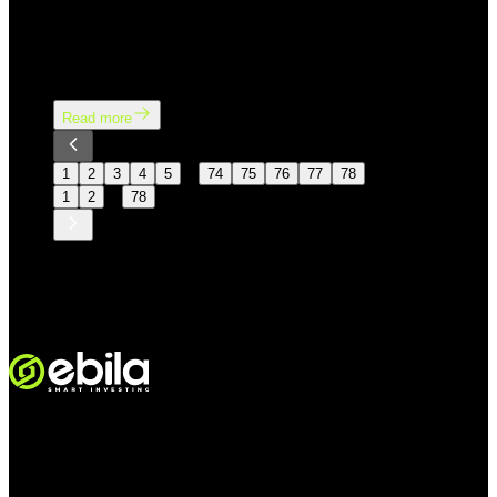
consecutive months of decline, rising by approximately
1%. This came as markets continued to process mixed
geopolitical developments, while investor sentiment
remained cautious.
Read more
…
1
2
3
4
5
74
75
76
77
78
…
1
2
78
VINMOC GROUP JOINT STOCK COMPANY.