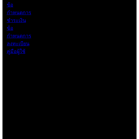
ข้อ
กำหนดการ
ชำระเงิน
ข้อ
กำหนดการ
ลงทะเบียน
คู่มือผู้ใช้
เว็บไซต์นี้อาจใช้การแปลอัตโนมัติเพื่อความสะดวกของคุณ
อย่างไรก็ตาม เวอร์ชันภาษาอังกฤษถือเป็นเวอร์ชันขั้นสุดท้าย
และจะมีความสำคัญเหนือกว่าในกรณีที่มีความคลาดเคลื่อน
ใดๆ
โปรดอย่าลืมอ่านข้อกำหนดและเงื่อนไขและคำเตือนความเสี่ยง
เพื่อทำความเข้าใจความเสี่ยงอย่างถ่องแท้ก่อนใช้บริการของ
เรา โปรดทราบว่าข้อมูลบนเว็บไซต์ไม่ใช่คำแนะนำหรือคำ
ปรึกษาด้านการลงทุน