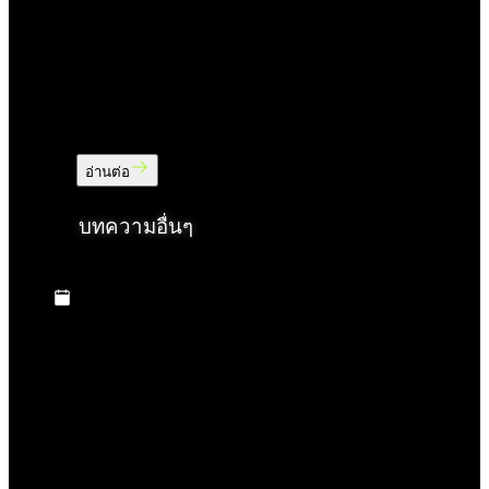
Yen and Dollar Drift as Markets Weigh Iran
Deal Concerns and U.S. Payroll Risks
Currency markets traded cautiously on Thursday
as the Japanese yen gave back part of its
intervention-driven gains, while the U.S. dollar
อ่านต่อ
remained near a six-week low.
บทความอื่นๆ
NEWS
6 ส.ค. 2569
Gold and Silver Surge as Weak U.S. Jobs
Data Supports Precious Metals
Gold and silver prices rose sharply during the U.S.
trading session as private-sector employment data came
in below expectations, while the U.S. dollar weakened
and Treasury yields declined.