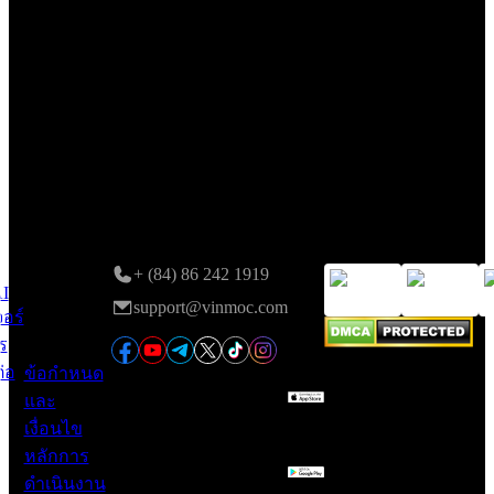
รหัสนิติบุคคล: 0107136243 ที่ออกโดยกรมการเงินฮานอยเมื่อวัน
ที่ 24/11/2015; การแก้ไขครั้งที่ 6 จดทะเบียนโดยกรมการเงิน
ฮานอยเมื่อวันที่ 05/08/2025.
ที่อยู่:
C53711, 37th Floor, C5 Building, HH Lot, Dong Nam Urban
Area, Tran Duy Hung St., Yen Hoa Ward, Hanoi, Vietnam.
กฎหมาย
ติดต่อ
มีให้
เชื่อถือได้
และข้อ
ใช้
+ (84) 86 242 1919
กำกับ
งาน
I
support@vinmoc.com
จอร์
ดูแล
บน
ร
ต่อ
ข้อกำหนด
และ
เงื่อนไข
หลักการ
ดำเนินงาน