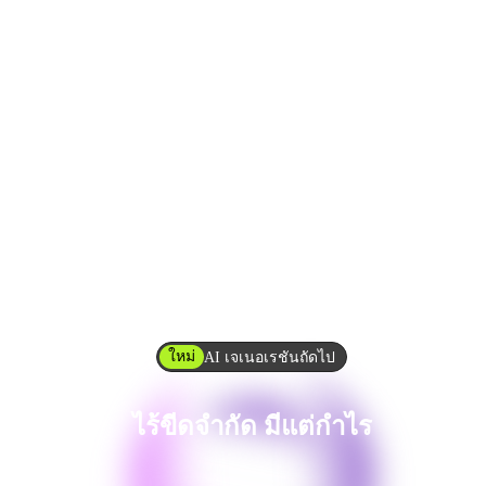
ใหม่
AI เจเนอเรชันถัดไป
ไร้ขีดจำกัด มีแต่กำไร