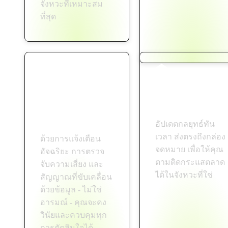
จังหวะที่เหมาะสม
ที่สุด
ลดการเทรดตาม
คว้าโอกาสทุกครั้
อารมณ์
อัปเดตกลยุทธ์ทัน
เวลา ส่งตรงถึงกล่อง
ด้วยการแจ้งเตือน
จดหมาย เพื่อให้คุณ
อัจฉริยะ การตรวจ
ตามติดกระแสตลาด
จับความเสี่ยง และ
ได้ในจังหวะที่ใช่
สัญญาณที่ขับเคลื่อน
ด้วยข้อมูล - ไม่ใช่
อารมณ์ - คุณจะคง
วินัยและควบคุมทุก
การตัดสินใจได้