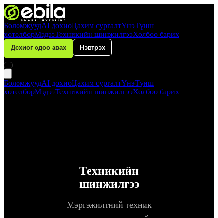
Боломжууд
AI дохио
Цахим сургалт
Үнэ
Түнш
хөтөлбөр
Мэдээ
Техникийн шинжилгээ
Холбоо барих
Дохиог одоо авах
Нэвтрэх
Боломжууд
AI дохио
Цахим сургалт
Үнэ
Түнш
хөтөлбөр
Мэдээ
Техникийн шинжилгээ
Холбоо барих
Техникийн
шинжилгээ
Мэргэжилтний техник