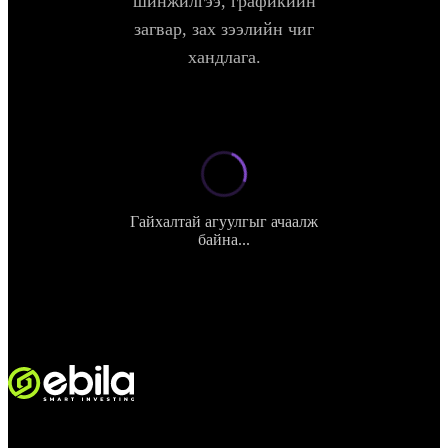
шинжилгээ, графикийн
загвар, зах зээлийн чиг
хандлага.
Гайхалтай агуулгыг ачаалж
байна...