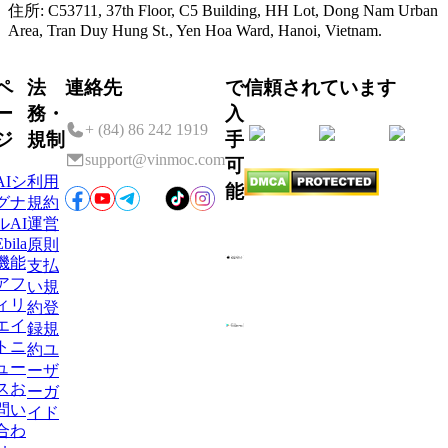
住所:
C53711, 37th Floor, C5 Building, HH Lot, Dong Nam Urban
Area, Tran Duy Hung St., Yen Hoa Ward, Hanoi, Vietnam.
ペ
法
連絡先
で
信頼されています
ー
務・
入
+ (84) 86 242 1919
ジ
規制
手
support@vinmoc.com
可
AIシ
利用
能
グナ
規約
ル
AI
運営
Ebila
原則
機能
支払
アフ
い規
ィリ
約
登
エイ
録規
ト
ニ
約
ユ
ュー
ーザ
ス
お
ーガ
問い
イド
合わ