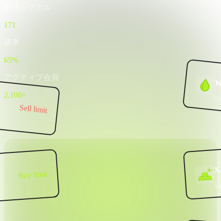
配信シグナル
171
勝率
65%
アクティブ会員
W
2,100+
Up
Sell limit
X
Buy limit
U