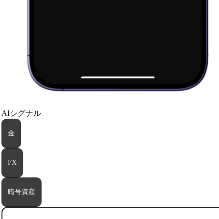
AIシグナル
金
FX
暗号資産