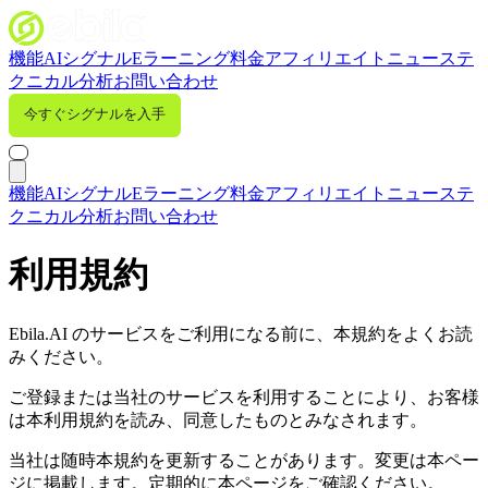
機能
AIシグナル
Eラーニング
料金
アフィリエイト
ニュース
テ
クニカル分析
お問い合わせ
今すぐシグナルを入手
サインイン
機能
AIシグナル
Eラーニング
料金
アフィリエイト
ニュース
テ
クニカル分析
お問い合わせ
利用規約
Ebila.AI のサービスをご利用になる前に、本規約をよくお読
みください。
ご登録または当社のサービスを利用することにより、お客様
は本利用規約を読み、同意したものとみなされます。
当社は随時本規約を更新することがあります。変更は本ペー
ジに掲載します。定期的に本ページをご確認ください。