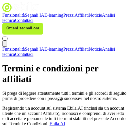
Funzionalità
Segnali IA
E-learning
Prezzi
Affiliati
Notizie
Analisi
tecnica
Contattaci
Ottieni segnali ora
Accedi
Funzionalità
Segnali IA
E-learning
Prezzi
Affiliati
Notizie
Analisi
tecnica
Contattaci
Termini e condizioni per
affiliati
Si prega di leggere attentamente tutti i termini e gli accordi di seguito
prima di procedere con i passaggi successivi nel nostro sistema.
Registrando un account sul sistema Ebila.AI (inclusi sia un account
utente che un account Affiliato), riconosci e comprendi di aver letto
e di accettare pienamente tutti i termini stabiliti nel presente Accordo
sui Termini e Condizioni.
Ebila.AI