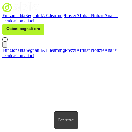
Funzionalità
Segnali IA
E-learning
Prezzi
Affiliati
Notizie
Analisi
tecnica
Contattaci
Ottieni segnali ora
Accedi
Funzionalità
Segnali IA
E-learning
Prezzi
Affiliati
Notizie
Analisi
tecnica
Contattaci
Contattaci