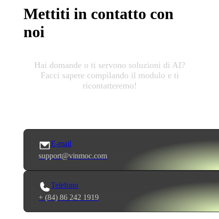
Mettiti in contatto con
noi
Hai domande o ti servono soluzioni di AI?
Facci sapere compilando il modulo e ti
ricontatteremo!
E-mail
support@vinmoc.com
Telefono
+ (84) 86 242 1919