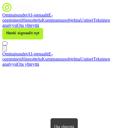
Ominaisuudet
AI-signaalit
E-
oppiminen
Hinnoittelu
Kumppanuusohjelma
Uutiset
Tekninen
analyysi
Ota yhteyttä
Hanki signaalit nyt
Kirjaudu sisään
Ominaisuudet
AI-signaalit
E-
oppiminen
Hinnoittelu
Kumppanuusohjelma
Uutiset
Tekninen
analyysi
Ota yhteyttä
Ota yhteyttä