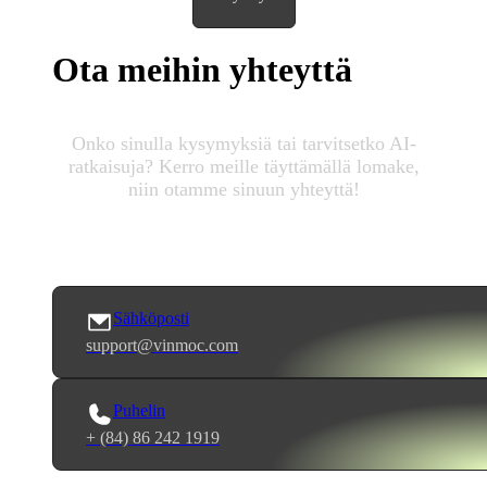
Ota meihin yhteyttä
Onko sinulla kysymyksiä tai tarvitsetko AI-
ratkaisuja? Kerro meille täyttämällä lomake,
niin otamme sinuun yhteyttä!
Sähköposti
support@vinmoc.com
Puhelin
+ (84) 86 242 1919