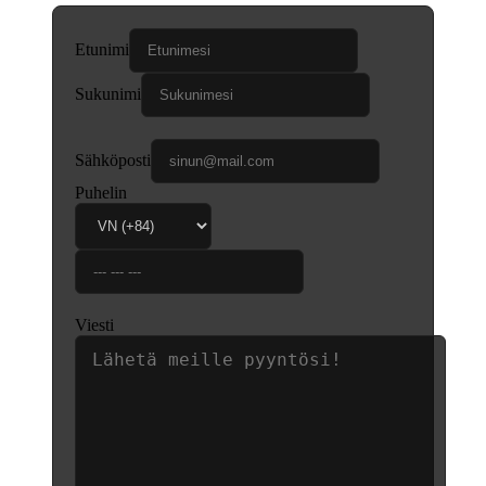
Etunimi
Sukunimi
Sähköposti
Puhelin
Viesti