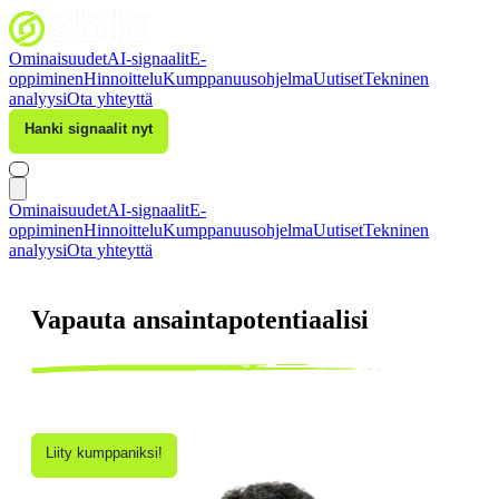
Ominaisuudet
AI-signaalit
E-
oppiminen
Hinnoittelu
Kumppanuusohjelma
Uutiset
Tekninen
analyysi
Ota yhteyttä
Hanki signaalit nyt
Kirjaudu sisään
Ominaisuudet
AI-signaalit
E-
oppiminen
Hinnoittelu
Kumppanuusohjelma
Uutiset
Tekninen
analyysi
Ota yhteyttä
Vapauta ansaintapotentiaalisi
Yhteistyöllä edistämme tekoälyn arvoa sijoittamisessa
Liity kumppaniksi!