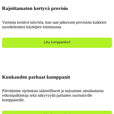
Rajoittamaton kertyvä provisio
Varmista kestävä tulovirta, kun saat jatkuvasti provisiota kaikkien
suosittelemiesi käyttäjien toiminnasta.
Liity kumppaniksi!
Kuukauden parhaat kumppanit
Päivitämme sijoituksia säännöllisesti ja tarjoamme ainutlaatuisia
erikoispalkintoja sekä näkyvyyttä parhaiten suoriutuville
kumppaneille.