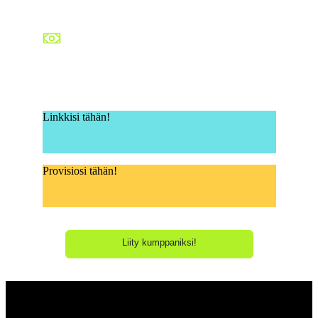
He rekisteröityvät ja ostavat tuotteita
Vaihe 5: Ansaitse provisioita
Automaattisesti, jatkuvasti ja elinikäisesti
Linkkisi tähän!
Provisiosi tähän!
Liity kumppaniksi!