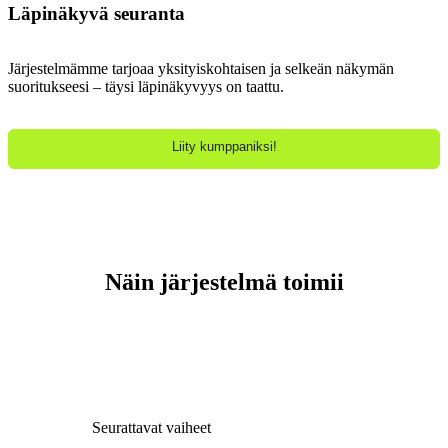
Läpinäkyvä seuranta
Järjestelmämme tarjoaa yksityiskohtaisen ja selkeän näkymän
suoritukseesi – täysi läpinäkyvyys on taattu.
Liity kumppaniksi!
Näin järjestelmä toimii
Vaiheittainen opas prosessimme ymmärtämiseen ja sitoutumisesi
maksimoimiseen.
Seurattavat vaiheet