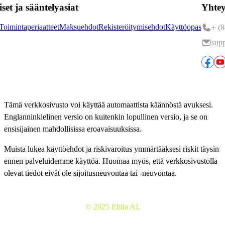
set ja sääntelyasiat
Yhtey
Toimintaperiaatteet
Maksuehdot
Rekisteröitymisehdot
Käyttöopas
+ (8
sup
Tämä verkkosivusto voi käyttää automaattista käännöstä avuksesi.
Englanninkielinen versio on kuitenkin lopullinen versio, ja se on
ensisijainen mahdollisissa eroavaisuuksissa.
Muista lukea käyttöehdot ja riskivaroitus ymmärtääksesi riskit täysin
ennen palveluidemme käyttöä. Huomaa myös, että verkkosivustolla
olevat tiedot eivät ole sijoitusneuvontaa tai -neuvontaa.
© 2025 Ebila AI.