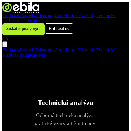
Funkce
AI signály
E-learning
Ceník
Partneři
Novinky
Technická
analýza
Kontaktujte nás
Získat signály nyní
Přihlásit se
Funkce
AI signály
E-learning
Ceník
Partneři
Novinky
Technická
analýza
Kontaktujte nás
Technická analýza
Odborná technická analýza,
grafické vzory a tržní trendy.