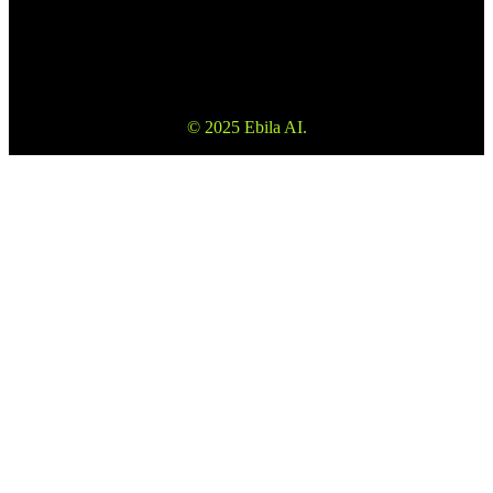
Upozornění na rizika, abyste plně porozuměli rizikům.
Upozorňujeme také, že informace na webových stránkách nejsou
investičním poradenstvím nebo konzultací.
© 2025 Ebila AI.