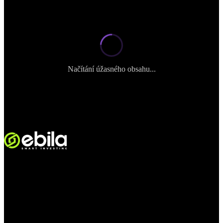
Načítání úžasného obsahu...
VINMOC GROUP JOINT STOCK COMPANY.
Identifikační kód podniku: 0107136243 vydaný Hanojským
ministerstvem financí dne 24/11/2015; 6. změna zaregistrovaná
Hanojským ministerstvem financí dne 05/08/2025.