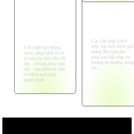
Giảm thiểu giao
Nắm bắt mọi cơ
dịch theo cảm
hội
xúc
Các cập nhật chiến
lược kịp thời được gửi
Với cảnh báo thông
thẳng đến hộp thư
minh, phát hiện rủi ro
giúp bạn bắt nhịp xu
và bản tin dựa trên dữ
hướng thị trường đúng
liệu - không phải cảm
lúc.
xúc - bạn luôn kỷ luật
và kiểm soát mọi
quyết định.