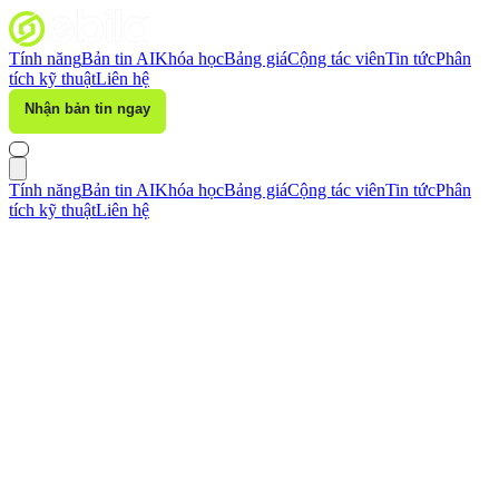
Tính năng
Bản tin AI
Khóa học
Bảng giá
Cộng tác viên
Tin tức
Phân
tích kỹ thuật
Liên hệ
Nhận bản tin ngay
Đăng nhập
Tính năng
Bản tin AI
Khóa học
Bảng giá
Cộng tác viên
Tin tức
Phân
tích kỹ thuật
Liên hệ