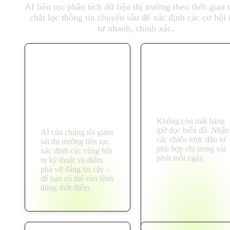
AI liên tục phân tích dữ liệu thị trường theo thời gian 
chắt lọc thông tin chuyên sâu để xác định các cơ hội
tư nhanh, chính xác.
Phân tích thị
Tiết kiệm thời
trường theo thời
gian phân tích
gian thực
Không còn mất hàng
giờ đọc biểu đồ. Nhận
AI của chúng tôi giám
các chiến lược đầu tư
sát thị trường liên tục,
phù hợp chỉ trong vài
xác định các vùng hội
phút mỗi ngày.
tụ kỹ thuật và điểm
phá vỡ đáng tin cậy -
để bạn có thể vào lệnh
đúng thời điểm.