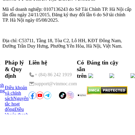
Mã số doanh nghiệp: 0107136243 do Sở Tài Chính TP. Hà Nội cấp
lần đầu ngày 24/11/2015, Đăng ký thay đổi lần 6 do Sở tài chính
TP. Hà Nội ngày 05/08/2025.
Địa chỉ:
C53711, Tầng 18, Tòa C2, Lô HH, KĐT Đông Nam,
Đường Trần Duy Hưng, Phường Yên Hòa, Hà Nội, Việt Nam.
g
Pháp lý
Liên hệ
Có
Đáng tin cậy
& Quy
sẵn
+ (84) 86 242 1919
định
trên
support@vinmoc.com
nh
Điều khoản
ng
và chính
sách
Nguyên
tắc hoạt
động
Điều
khoản thanh
toán
Điều
khoản đăng
ký
Hướng