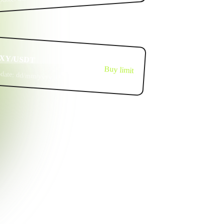
XY/USDT
Buy limit
date:
dd/mm/yyyy