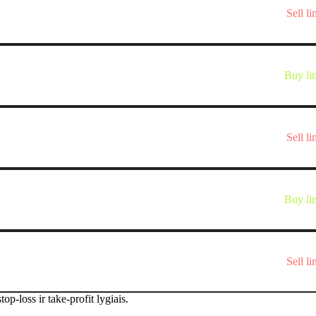
Sell li
Buy li
Sell li
Buy li
Sell li
op-loss ir take-profit lygiais.