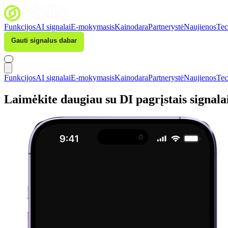
Funkcijos
AI signalai
E-mokymasis
Kainodara
Partnerystė
Naujienos
Tec
Gauti signalus dabar
Prisijungti
Funkcijos
AI signalai
E-mokymasis
Kainodara
Partnerystė
Naujienos
Tec
Laimėkite daugiau su DI pagrįstais signala