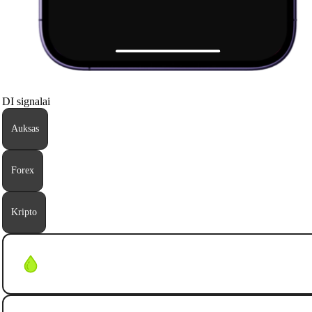
DI signalai
Auksas
Forex
Kripto
WTI
Update:
dd/mm/yyyy