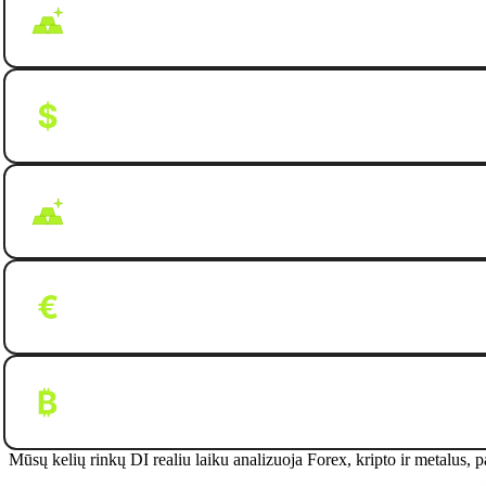
Gold
Update:
dd/mm/yyyy
DXY/USDT
Update:
dd/mm/yyyy
Gold
Update:
dd/mm/yyyy
EUR/USD
Update:
dd/mm/yyyy
BTC/USDT
Update:
dd/mm/yyyy
Mūsų kelių rinkų DI realiu laiku analizuoja Forex, kripto ir metalus, pa