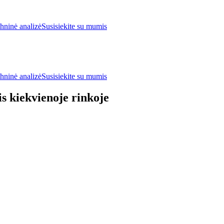
hninė analizė
Susisiekite su mumis
hninė analizė
Susisiekite su mumis
is kiekvienoje rinkoje