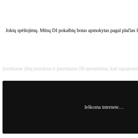
Jokių spėliojimų. Mūsų DI pokalbių botas apmokytas pagal plačias fina
Eksperto lygio žinios
Įvertiname jūsų poreikius ir parenkame DI sprendimus, kad supaprast
Ieškoma internete…
Kontekstinės ir akimirksnės įžvalgos