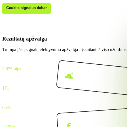
Gaukite signalus dabar
Rezultatų apžvalga
Trumpa jūsų signalų efektyvumo apžvalga - įskaitant iš viso uždirbtus 
Bendras pelnas
2,875 pips
XAU/USD
Paskelbti signalai
Update:
dd/mm/yyyy
171
Laimėjimo rodiklis
65%
Aktyvūs nariai
EUR/USD
2,100+