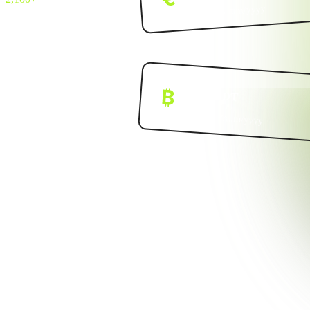
dd/mm/yyyy
Update:
BTC/USDT
Update:
dd/mm/yyyy