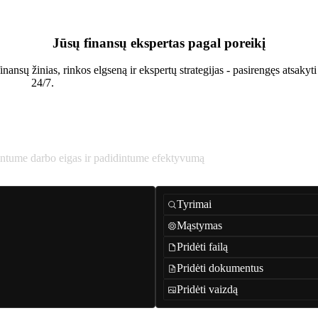
Jūsų finansų ekspertas pagal poreikį
nsų žinias, rinkos elgseną ir ekspertų strategijas - pasirengęs atsakyti
24/7.
intume darbo eigas ir padidintume efektyvumą
Tyrimai
Mąstymas
Pridėti failą
Pridėti dokumentus
Pridėti vaizdą