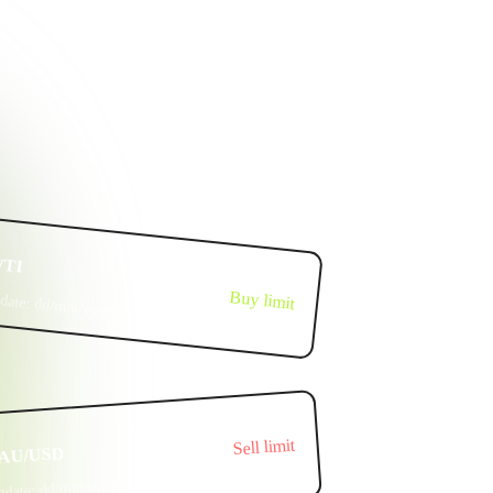
TI
Buy limit
date:
dd/mm/yyyy
Sell limit
AU/USD
dd/mm/yyyy
pdate: