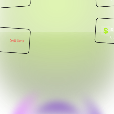
D
Up
Sell limit