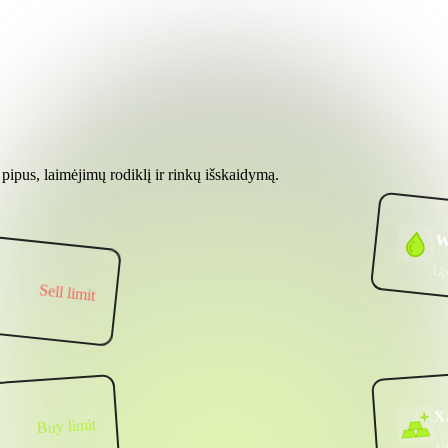
pipus, laimėjimų rodiklį ir rinkų išskaidymą.
W
Up
Sell limit
X
Buy limit
U