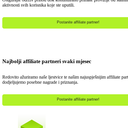
aktivnosti svih korisnika koje ste uputili.
Postanite affiliate partner!
Najbolji affiliate partneri svaki mjesec
Redovito ažuriramo naše ljestvice te našim najuspješnijim affiliate pa
dodjeljujemo posebne nagrade i priznanja.
Postanite affiliate partner!