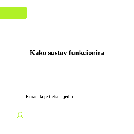
Kako sustav funkcionira
Vodič korak po korak za razumijevanje našeg besprijekornog procesa i
maksimiziranje vašeg angažmana.
Koraci koje treba slijediti
Korak 1: Registrirajte svoj račun