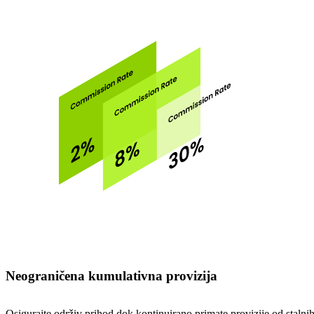
Neograničena kumulativna provizija
Osigurajte održiv prihod dok kontinuirano primate provizije od stalni