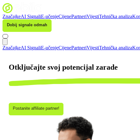
Značajke
AI Signali
E-učenje
Cijene
Partneri
Vijesti
Tehnička analiza
Kon
Dobij signale odmah
Prijava
Značajke
AI Signali
E-učenje
Cijene
Partneri
Vijesti
Tehnička analiza
Kon
Otključajte svoj potencijal zarade
Partnerstvo za promociju vrijednosti AI-ja u financijskim ulaganji
Postanite affiliate partner!