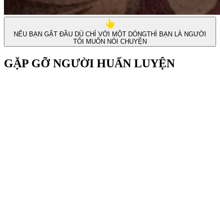
NẾU BẠN GẬT ĐẦU DÙ CHỈ VỚI MỘT DÒNG
THÌ BẠN LÀ NGƯỜI
TÔI MUỐN NÓI CHUYỆN
GẶP GỠ NGƯỜI HUẤN LUYỆN