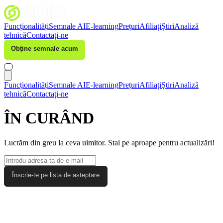
Funcționalități
Semnale AI
E-learning
Prețuri
Afiliați
Știri
Analiză
tehnică
Contactați-ne
Obține semnale acum
Autentificare
Funcționalități
Semnale AI
E-learning
Prețuri
Afiliați
Știri
Analiză
tehnică
Contactați-ne
ÎN
CURÂND
Lucrăm din greu la ceva uimitor. Stai pe aproape pentru actualizări!
Înscrie-te pe lista de așteptare