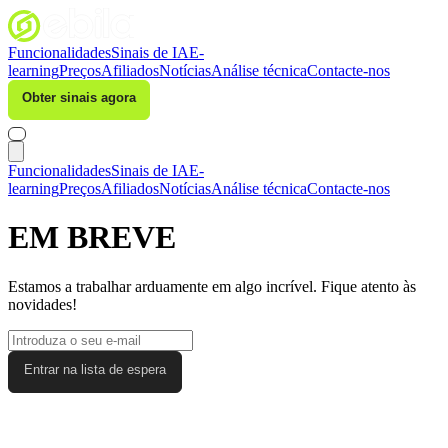
Funcionalidades
Sinais de IA
E-
learning
Preços
Afiliados
Notícias
Análise técnica
Contacte-nos
Obter sinais agora
Iniciar sessão
Funcionalidades
Sinais de IA
E-
learning
Preços
Afiliados
Notícias
Análise técnica
Contacte-nos
EM
BREVE
Estamos a trabalhar arduamente em algo incrível. Fique atento às
novidades!
Entrar na lista de espera