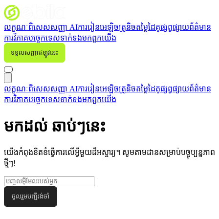
លក្ខណៈពិសេស
សញ្ញា AI
ការរៀនអេឡិចត្រូនិច
តម្លៃ
ដៃគូផ្សព្វផ្សាយ
ព័ត៌មាន
ការវិភាគបច្ចេកទេស
ទាក់ទង​មក​ពួក​យើង
ទទួលសញ្ញាឥឡូវនេះ
ចូល
លក្ខណៈពិសេស
សញ្ញា AI
ការរៀនអេឡិចត្រូនិច
តម្លៃ
ដៃគូផ្សព្វផ្សាយ
ព័ត៌មាន
ការវិភាគបច្ចេកទេស
ទាក់ទង​មក​ពួក​យើង
មកដល់
ឆាប់ៗនេះ
យើងកំពុងខិតខំធ្វើការលើអ្វីមួយដ៏អស្ចារ្យ។ សូមតាមដានសម្រាប់បច្ចុប្បន្នភាព
ថ្មីៗ!
ចូលរួមបញ្ជីរង់ចាំ